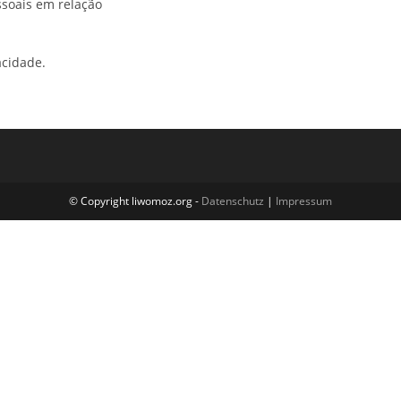
ssoais em relação
acidade.
© Copyright liwomoz.org -
Datenschutz
|
Impressum